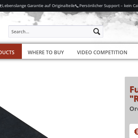
📞
ebenslange Garantie auf Originalteile
Persönlicher Support – kein Callc
DUCTS
WHERE TO BUY
VIDEO COMPETITION
F
"
Or
€