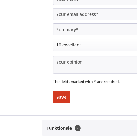
The fields marked with * are required.
Save
Funktionale
Service hotline
Shop