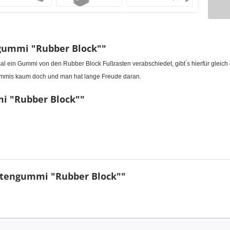
gummi "Rubber Block""
l ein Gummi von den Rubber Block Fußrasten verabschiedet, gibt ́s hierfür gle
 Gummis kaum doch und man hat lange Freude daran.
i "Rubber Block""
stengummi "Rubber Block""