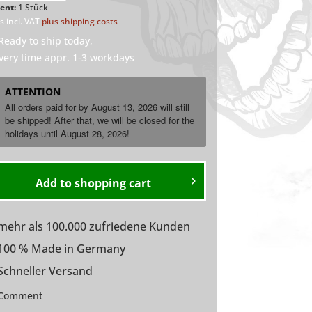
ent:
1 Stück
s incl. VAT
plus shipping costs
eady to ship today,
very time appr. 1-3 workdays
ATTENTION
All orders paid for by August 13, 2026 will still
be shipped! After that, we will be closed for the
holidays until
August
28, 2026!
Add to
shopping cart
ehr als 100.000 zufriedene Kunden
100 % Made in Germany
chneller Versand
Comment