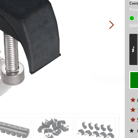
Cont
Price
R
Deli
m
S