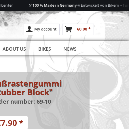
🏅
👊
enter
100 % Made in Germany
Entwickelt von Bikern – für Bi
My account
€0.00 *
ABOUT US
BIKES
NEWS
ußrastengummi
Rubber Block"
der number:
69-10
7.90 *